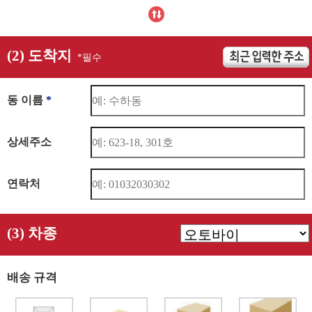
(2) 도착지
*필수
동 이름
*
상세주소
연락처
(3) 차종
배송 규격